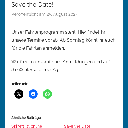
Save the Date!
Veröffentlicht am
25. August 2024
v
o
n
Unser Fahrtenprogramm steht! Hier findet ihr
b
unsere Termine vorab. Ab Sonntag könnt ihr euch
e
für die Fahrten anmelden.
r
n
Wir freuen uns auf eure Anmeldungen und auf
d
die Wintersaison 24/25.
s
c
Teilen mit:
h
a
l
l
Ähnliche Beiträge
Skiheft ist online
Save the Date —