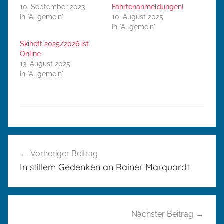
10. September 2023
Fahrtenanmeldungen!
In "Allgemein"
10. August 2025
In "Allgemein"
Skiheft 2025/2026 ist
Online
13. August 2025
In "Allgemein"
A
Beitragsnavigation
l
Vorheriger Beitrag
l
In stillem Gedenken an Rainer Marquardt
g
e
m
e
Nächster Beitrag