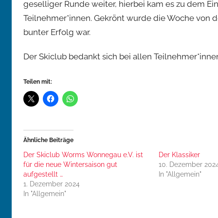
geselliger Runde weiter, hierbei kam es zu dem Ei
n
i
Teilnehmer*innen. Gekrönt wurde die Woche von d
k
bunter Erfolg war.
F
i
Der Skiclub bedankt sich bei allen Teilnehmer*innen
s
c
Teilen mit:
h
e
r
Ähnliche Beiträge
Der Skiclub Worms Wonnegau e.V. ist
Der Klassiker
für die neue Wintersaison gut
10. Dezember 202
aufgestellt …
In "Allgemein"
1. Dezember 2024
In "Allgemein"