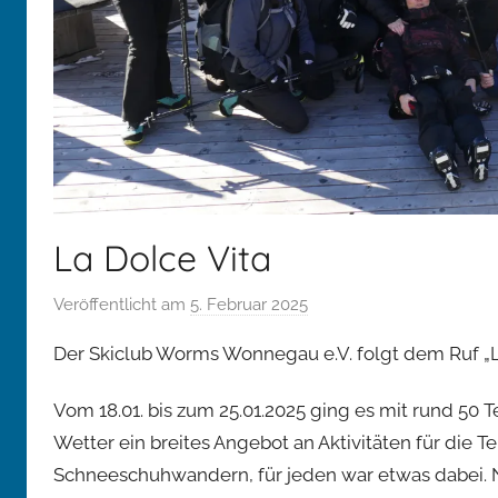
La Dolce Vita
Veröffentlicht am
5. Februar 2025
v
o
Der Skiclub Worms Wonnegau e.V. folgt dem Ruf „La 
n
D
Vom 18.01. bis zum 25.01.2025 ging es mit rund 50 
o
Wetter ein breites Angebot an Aktivitäten für die T
m
Schneeschuhwandern, für jeden war etwas dabei. N
i