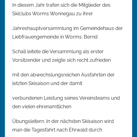
In diesem Jahr trafen sich die Mitglieder des
n
Skiclubs Worms Wonnegau zu ihrer
b
e
Jahreshauptversammlung im Gemeindehaus der
r
Liebfrauengemeinde in Worms. Bernd
n
d
Schall leitete die Versammlung als erster
s
Vorsitzender und zeigte sich recht zufrieden
c
h
mit den abwechslungsreichen Ausfahrten der
a
letzten Skisaison und der damit
l
l
verbundenen Leistung seines Vereinsteams und
den vielen ehrenamtlichen
Übungsleitern. In der nächsten Skisaison wird
man die Tagesfahrt nach Ehrwald durch